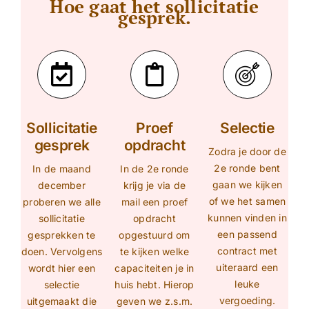
Hoe gaat het sollicitatie
gesprek.
Sollicitatie
Proef
Selectie
gesprek
opdracht
Zodra je door de
2e ronde bent
In de maand
In de 2e ronde
gaan we kijken
december
krijg je via de
of we het samen
proberen we alle
mail een proef
kunnen vinden in
sollicitatie
opdracht
een passend
gesprekken te
opgestuurd om
contract met
doen. Vervolgens
te kijken welke
uiteraard een
wordt hier een
capaciteiten je in
leuke
selectie
huis hebt. Hierop
vergoeding.
uitgemaakt die
geven we z.s.m.