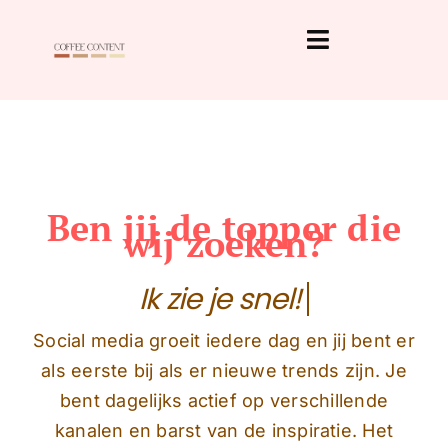
Ga
naar
Toggle
inhoud
Home
Navigation
Tarieven
Over ons
Contact
Ben jij de topper die
wij zoeken?
Social media groeit iedere dag en jij bent er
als eerste bij als er nieuwe trends zijn. Je
bent dagelijks actief op verschillende
kanalen en barst van de inspiratie. Het