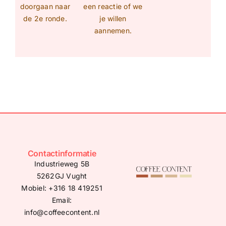
doorgaan naar
een reactie of we
de 2e ronde.
je willen
aannemen.
Contactinformatie
Industrieweg 5B
5262GJ Vught
Mobiel:
+316 18 41925
1
Email:
info@coffeecontent.nl