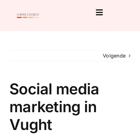
Ga
naar
Toggle
inhoud
Home
Navigation
Tarieven
Over ons
Contact
Volgende
Social media
marketing in
Vught